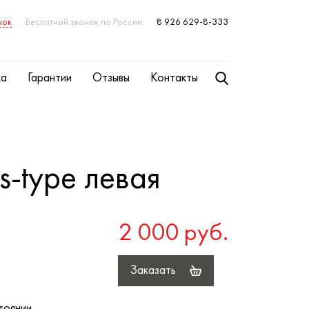
нок
Беслатный звонок по России:
8 926 629-8-333
ка
Гарантии
Отзывы
Контакты
s-type левая
2 000 руб.
Заказать
тоянии