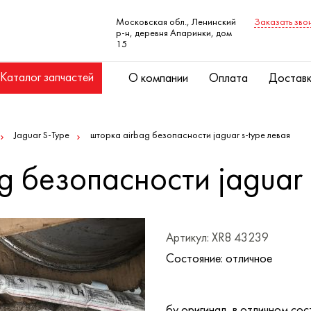
Московская обл., Ленинский
Заказать зво
р-н, деревня Апаринки, дом
15
Каталог запчастей
О компании
Оплата
Достав
Jaguar S-Type
шторка airbag безопасности jaguar s-type левая
g безопасности jaguar 
Артикул: XR8 43239
Состояние: отличное
бу оригинал, в отличном сос