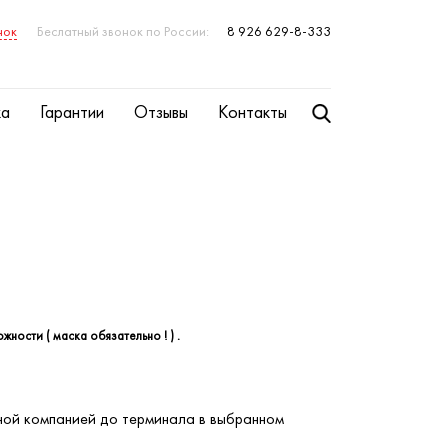
нок
Беслатный звонок по России:
8 926 629-8-333
ка
Гарантии
Отзывы
Контакты
ости ( маска обязательно ! ) .
тной компанией до терминала в выбранном