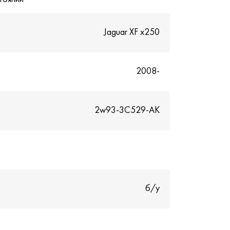
Jaguar XF x250
2008-
2w93-3C529-AK
б/у