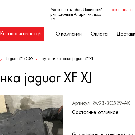
Московская обл., Ленинский
Заказать зво
р-н, деревня Апаринки, дом
15
Каталог запчастей
О компании
Оплата
Достав
Jaguar XF x250
рулевая колонка jaguar XF XJ
нка jaguar XF XJ
Артикул: 2w93-3C529-AK
Состояние: отличное
бу оригинал, в отличном сос