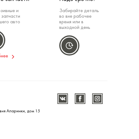
зивные и
Забирайте деталь
 запчасти
во вне рабочее
шего авто
время или в
выходной день
бнее
вня Апаринки, дом 15