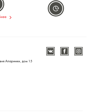
бнее
вня Апаринки, дом 15