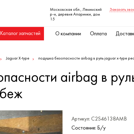
Московская обл., Ленинский
Заказать зво
р-н, деревня Апаринки, дом
15
Каталог запчастей
О компании
Оплата
Достав
Jaguar X-type
подушка безопасности airbag в руль jaguar x-type ре
пасности airbag в руль
 беж
Артикул: C2S46138AMB
Состояние: Б/у