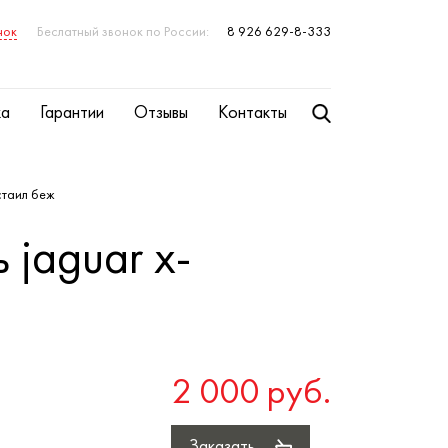
нок
Беслатный звонок по России:
8 926 629-8-333
ка
Гарантии
Отзывы
Контакты
стаил беж
 jaguar x-
2 000 руб.
Заказать