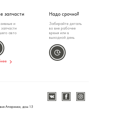
е запчасти
Надо срочно?
зивные и
Забирайте деталь
 запчасти
во вне рабочее
шего авто
время или в
выходной день
бнее
вня Апаринки, дом 15