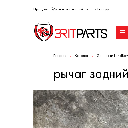
Продажа б/у автозапчастей по всей России
Главная
Каталог
Запчасти LandRov
рычаг задний