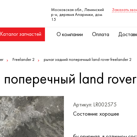
Московская обл., Ленинский
Заказать зво
р-н, деревня Апаринки, дом
15
Каталог запчастей
О компании
Оплата
Достав
er
Freelander 2
рычаг задний поперечный land rover freelander 2
 поперечный land rover 
Артикул: LR002575
Состояние: хорошее
бу оригинал, в отличном сос