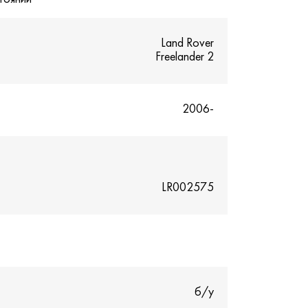
Land Rover
Freelander 2
2006-
LR002575
б/у