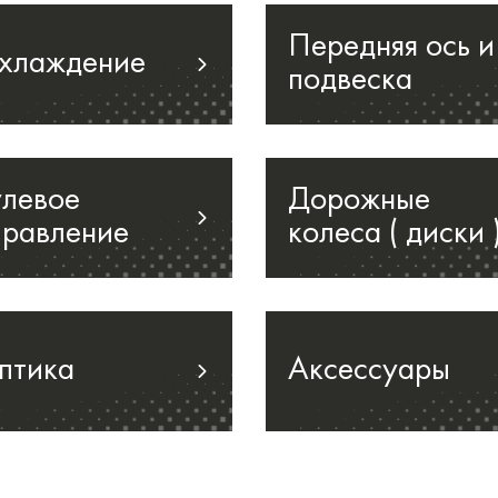
Передняя ось и
хлаждение
подвеска
улевое
Дорожные
правление
колеса ( диски 
птика
Аксессуары