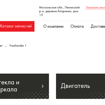
Московская обл., Ленинский
Заказать зво
р-н, деревня Апаринки, дом
15
Каталог запчастей
О компании
Оплата
Достав
er
Freelander 1
текла и
Двигатель
еркала