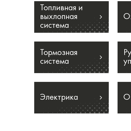
Топливная и
выхлопная
О
система
Тормозная
Р
система
у
Электрика
О