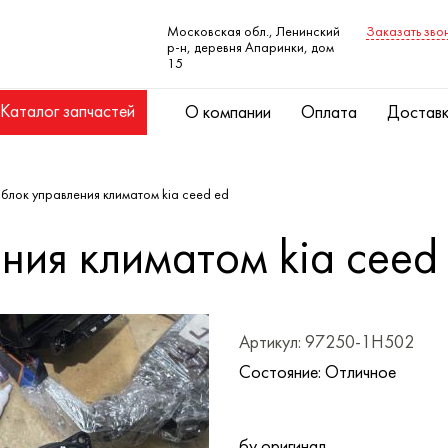
Московская обл., Ленинский
Заказать зво
р-н, деревня Апаринки, дом
15
Каталог запчастей
О компании
Оплата
Достав
блок управления климатом kia ceed ed
ния климатом kia ceed
Артикул: 97250-1H502
Состояние: Отличное
бу оригинал