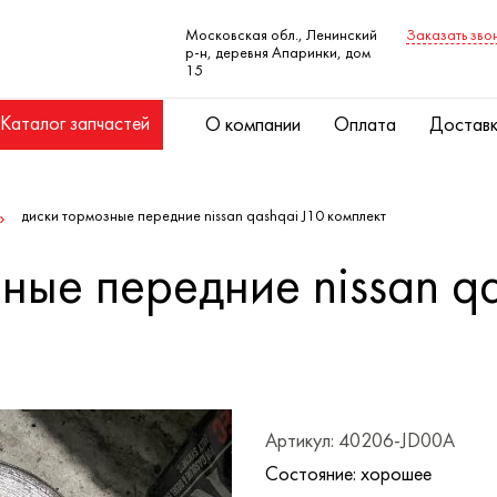
Московская обл., Ленинский
Заказать зво
р-н, деревня Апаринки, дом
15
Каталог запчастей
О компании
Оплата
Достав
диски тормозные передние nissan qashqai J10 комплект
ные передние nissan q
Артикул: 40206-JD00A
Состояние: хорошее