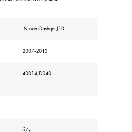
Nissan Qashqai J10
2007-2013
40014JD040
б/у