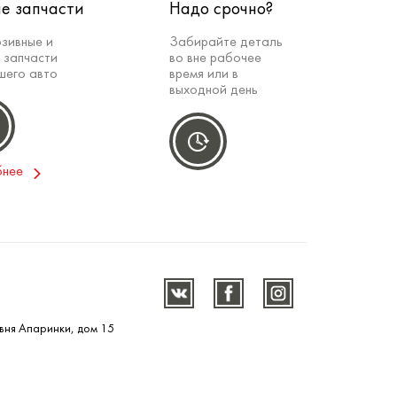
е запчасти
Надо срочно?
зивные и
Забирайте деталь
 запчасти
во вне рабочее
шего авто
время или в
выходной день
бнее
вня Апаринки, дом 15