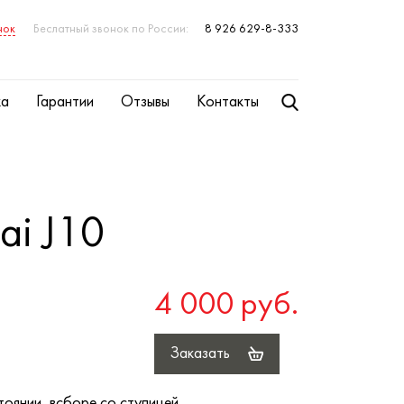
нок
Беслатный звонок по России:
8 926 629-8-333
ка
Гарантии
Отзывы
Контакты
ai J10
4 000 руб.
Заказать
тоянии, всборе со ступицей