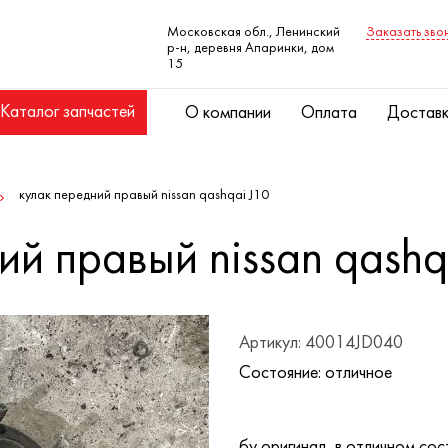
Московская обл., Ленинский
Заказать зво
р-н, деревня Апаринки, дом
15
Каталог запчастей
О компании
Оплата
Достав
кулак передний правый nissan qashqai J10
ий правый nissan qashq
Артикул: 40014JD040
Состояние: отличное
бу оригинал, в отличном сос