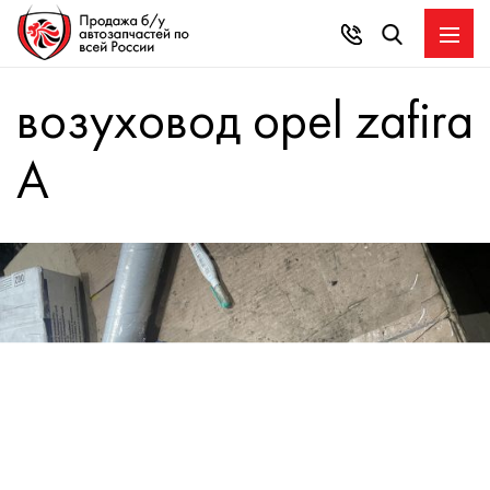
возуховод opel zafira
A