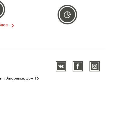
бнее
вня Апаринки, дом 15