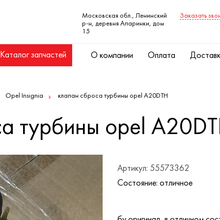
Московская обл., Ленинский
Заказать зво
р-н, деревня Апаринки, дом
15
Каталог запчастей
О компании
Оплата
Достав
Opel Insignia
клапан сброса турбины opel A20DTH
са турбины opel A20D
Артикул: 55573362
Состояние: отличное
бу оригинал, в отличном сос