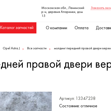
Московская обл., Ленинский
Заказать зво
р-н, деревня Апаринки, дом
15
Каталог запчастей
О компании
Оплата
Достав
Opel Astra J
Все запчасти
молдинг передней правой двери верхний
дней правой двери вер
Артикул: 13347238
Состояние: отличное