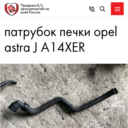
патрубок печки opel
astra J A14XER